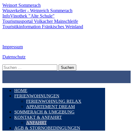
Weinort Sommerach
Winzerkeller - Weinreich Sommerach
InfoVinothek "Alte Schule"
Tourismusportal Volkacher Mainschleife
Touristikinformation Fränkisches Weinland
Impressum
Datenschutz
Suchen
nach:
HOME
FERIENWOHNUNGEN
FERIENWOHNUNG RELAX
APPARTEMENT DREAM
SOMMERACH & UMGEBUNG
KONTAKT & ANFAHRT
ANFAHRT
AGB & STORNOBEDINGUNGEN